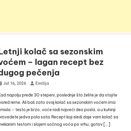
Letnji kolač sa sezonskim
voćem – lagan recept bez
dugog pečenja
Emilija
Jul 16, 2026
Kad napolju pređe 30 stepeni, poslednje što želite je da stojite
pored rerne. Ali baš zato ovaj kolač sa sezonskim voćem ima
smisla – testo je brzo, voće radi najveći deo posla, a u kuhinji
provedete jedva pola sata. Recept koji sledi daje vam kolač sa
mekanim testom i slojem sočnog voća po vrhu, gotov […]