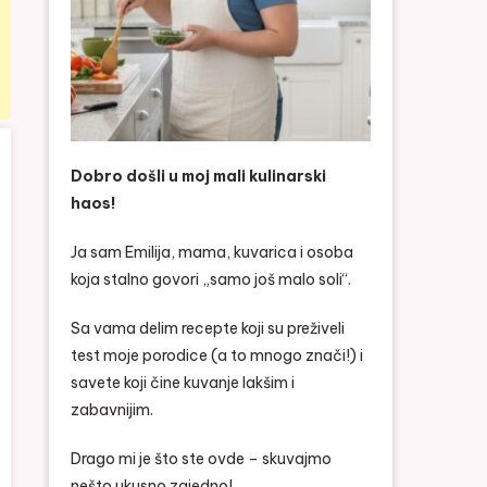
Dobro došli u moj mali kulinarski
haos!
Ja sam Emilija, mama, kuvarica i osoba
koja stalno govori „samo još malo soli“.
Sa vama delim recepte koji su preživeli
test moje porodice (a to mnogo znači!) i
savete koji čine kuvanje lakšim i
zabavnijim.
Drago mi je što ste ovde – skuvajmo
nešto ukusno zajedno!