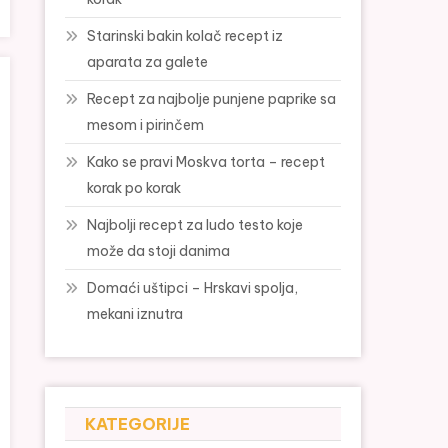
Starinski bakin kolač recept iz
aparata za galete
Recept za najbolje punjene paprike sa
mesom i pirinčem
Kako se pravi Moskva torta – recept
korak po korak
Najbolji recept za ludo testo koje
može da stoji danima
Domaći uštipci – Hrskavi spolja,
mekani iznutra
KATEGORIJE