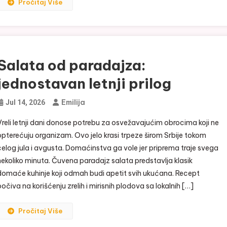
Pročitaj Više
Salata od paradajza:
jednostavan letnji prilog
Emilija
Jul 14, 2026
Vreli letnji dani donose potrebu za osvežavajućim obrocima koji ne
opterećuju organizam. Ovo jelo krasi trpeze širom Srbije tokom
celog jula i avgusta. Domaćinstva ga vole jer priprema traje svega
nekoliko minuta. Čuvena paradajz salata predstavlja klasik
domaće kuhinje koji odmah budi apetit svih ukućana. Recept
počiva na korišćenju zrelih i mirisnih plodova sa lokalnih […]
Pročitaj Više