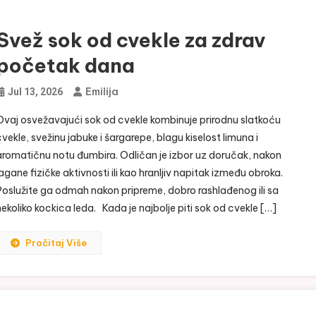
Svež sok od cvekle za zdrav
početak dana
Emilija
Jul 13, 2026
Ovaj osvežavajući sok od cvekle kombinuje prirodnu slatkoću
cvekle, svežinu jabuke i šargarepe, blagu kiselost limuna i
aromatičnu notu đumbira. Odličan je izbor uz doručak, nakon
lagane fizičke aktivnosti ili kao hranljiv napitak između obroka.
Poslužite ga odmah nakon pripreme, dobro rashlađenog ili sa
nekoliko kockica leda. Kada je najbolje piti sok od cvekle […]
Pročitaj Više