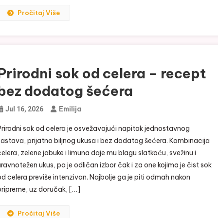
Pročitaj Više
Prirodni sok od celera – recept
bez dodatog šećera
Emilija
Jul 16, 2026
Prirodni sok od celera je osvežavajući napitak jednostavnog
sastava, prijatno biljnog ukusa i bez dodatog šećera. Kombinacija
celera, zelene jabuke i limuna daje mu blagu slatkoću, svežinu i
uravnotežen ukus, pa je odličan izbor čak i za one kojima je čist sok
od celera previše intenzivan. Najbolje ga je piti odmah nakon
pripreme, uz doručak, […]
Pročitaj Više