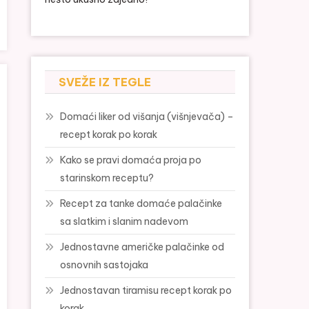
SVEŽE IZ TEGLE
Domaći liker od višanja (višnjevača) –
recept korak po korak
Kako se pravi domaća proja po
starinskom receptu?
Recept za tanke domaće palačinke
sa slatkim i slanim nadevom
Jednostavne američke palačinke od
osnovnih sastojaka
Jednostavan tiramisu recept korak po
korak