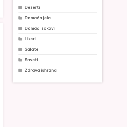
Dezerti
Domaća jela
Domaći sokovi
Likeri
Salate
Saveti
Zdrava ishrana