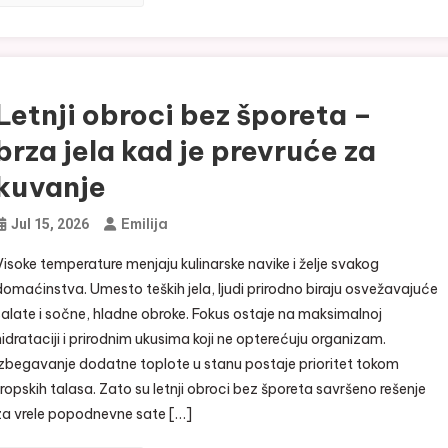
Letnji obroci bez šporeta –
brza jela kad je prevruće za
kuvanje
Emilija
Jul 15, 2026
Visoke temperature menjaju kulinarske navike i želje svakog
domaćinstva. Umesto teških jela, ljudi prirodno biraju osvežavajuće
salate i sočne, hladne obroke. Fokus ostaje na maksimalnoj
hidrataciji i prirodnim ukusima koji ne opterećuju organizam.
Izbegavanje dodatne toplote u stanu postaje prioritet tokom
tropskih talasa. Zato su letnji obroci bez šporeta savršeno rešenje
za vrele popodnevne sate […]