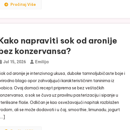
Pročitaj Više
Kako napraviti sok od aronije
bez konzervansa?
Emilija
Jul 15, 2026
Sok od aronije je intenzivnog ukusa, duboke tamnoljubičaste boje i
prirodno blago opor zahvaljujući karakterističnim taninima iz
bobica. Ovaj domaći recept priprema se bez veštačkih
konzervansa, a sok se čuva uz pravilnu pasterizaciju i sipanje u
sterilisane flaše. Odličan je kao osvežavajući napitak razblažen
vodom, ali se može dodavati i u čaj, smoothie, limunadu, jogurt
[…]