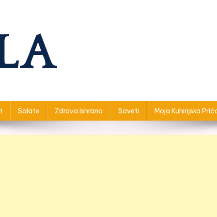
i
Salate
Zdrava Ishrana
Saveti
Moja Kuhinjska Prič