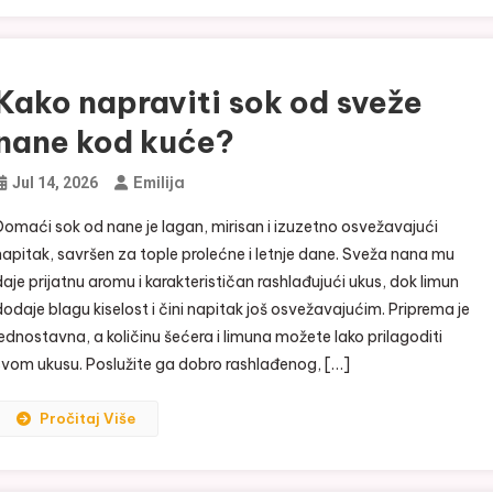
Kako napraviti sok od sveže
nane kod kuće?
Emilija
Jul 14, 2026
Domaći sok od nane je lagan, mirisan i izuzetno osvežavajući
napitak, savršen za tople prolećne i letnje dane. Sveža nana mu
daje prijatnu aromu i karakterističan rashlađujući ukus, dok limun
dodaje blagu kiselost i čini napitak još osvežavajućim. Priprema je
jednostavna, a količinu šećera i limuna možete lako prilagoditi
svom ukusu. Poslužite ga dobro rashlađenog, […]
Pročitaj Više