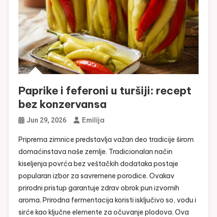
Paprike i feferoni u turšiji: recept
bez konzervansa
Emilija
Jun 29, 2026
Priprema zimnice predstavlja važan deo tradicije širom
domaćinstava naše zemlje. Tradicionalan način
kiseljenja povrća bez veštačkih dodataka postaje
popularan izbor za savremene porodice. Ovakav
prirodni pristup garantuje zdrav obrok pun izvornih
aroma. Prirodna fermentacija koristi isključivo so, vodu i
sirće kao ključne elemente za očuvanje plodova. Ova