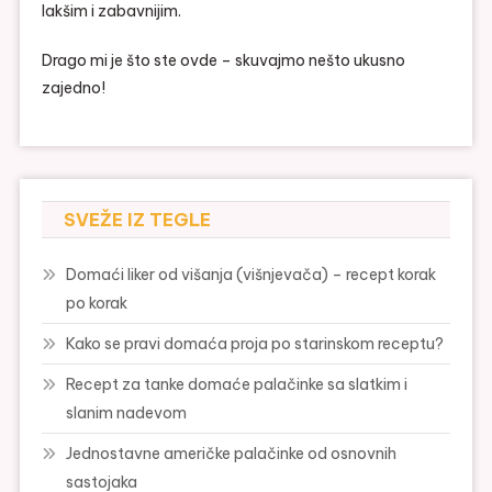
lakšim i zabavnijim.
Drago mi je što ste ovde – skuvajmo nešto ukusno
zajedno!
SVEŽE IZ TEGLE
Domaći liker od višanja (višnjevača) – recept korak
po korak
Kako se pravi domaća proja po starinskom receptu?
Recept za tanke domaće palačinke sa slatkim i
slanim nadevom
Jednostavne američke palačinke od osnovnih
sastojaka