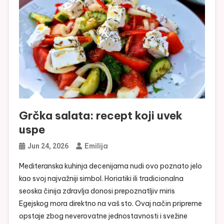
Grčka salata: recept koji uvek
uspe
Emilija
Jun 24, 2026
Mediteranska kuhinja decenijama nudi ovo poznato jelo
kao svoj najvažniji simbol. Horiatiki ili tradicionalna
seoska činija zdravlja donosi prepoznatljiv miris
Egejskog mora direktno na vaš sto. Ovaj način pripreme
opstaje zbog neverovatne jednostavnosti i svežine