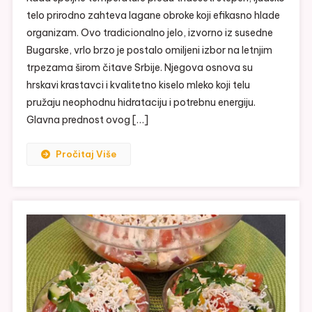
telo prirodno zahteva lagane obroke koji efikasno hlade
organizam. Ovo tradicionalno jelo, izvorno iz susedne
Bugarske, vrlo brzo je postalo omiljeni izbor na letnjim
trpezama širom čitave Srbije. Njegova osnova su
hrskavi krastavci i kvalitetno kiselo mleko koji telu
pružaju neophodnu hidrataciju i potrebnu energiju.
Glavna prednost ovog […]
Pročitaj Više