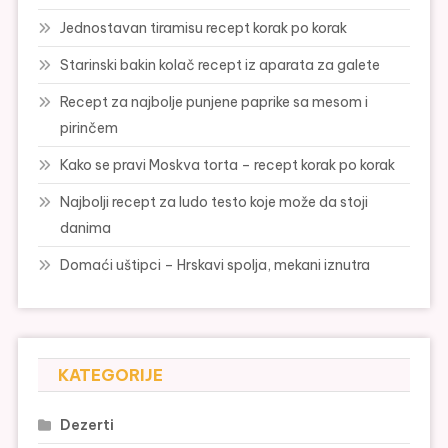
Jednostavan tiramisu recept korak po korak
Starinski bakin kolač recept iz aparata za galete
Recept za najbolje punjene paprike sa mesom i
pirinčem
Kako se pravi Moskva torta – recept korak po korak
Najbolji recept za ludo testo koje može da stoji
danima
Domaći uštipci – Hrskavi spolja, mekani iznutra
KATEGORIJE
Dezerti