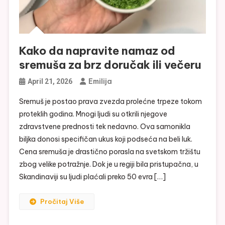
Kako da napravite namaz od
sremuša za brz doručak ili večeru
Emilija
April 21, 2026
Sremuš je postao prava zvezda prolećne trpeze tokom
proteklih godina. Mnogi ljudi su otkrili njegove
zdravstvene prednosti tek nedavno. Ova samonikla
biljka donosi specifičan ukus koji podseća na beli luk.
Cena sremuša je drastično porasla na svetskom tržištu
zbog velike potražnje. Dok je u regiji bila pristupačna, u
Skandinaviji su ljudi plaćali preko 50 evra […]
Pročitaj Više