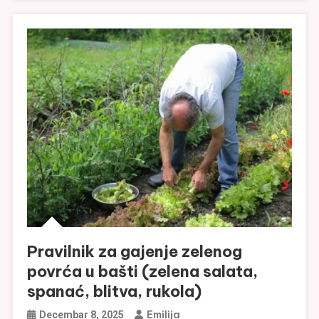
Pravilnik za gajenje zelenog
povrća u bašti (zelena salata,
spanać, blitva, rukola)
Emilija
Decembar 8, 2025