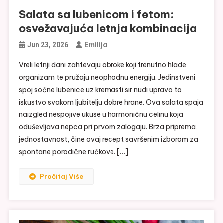
Salata sa lubenicom i fetom:
osvežavajuća letnja kombinacija
Emilija
Jun 23, 2026
Vreli letnji dani zahtevaju obroke koji trenutno hlade
organizam te pružaju neophodnu energiju. Jedinstveni
spoj sočne lubenice uz kremasti sir nudi upravo to
iskustvo svakom ljubitelju dobre hrane. Ova salata spaja
naizgled nespojive ukuse u harmoničnu celinu koja
oduševljava nepca pri prvom zalogaju. Brza priprema,
jednostavnost, čine ovaj recept savršenim izborom za
spontane porodične ručkove. […]
Pročitaj Više