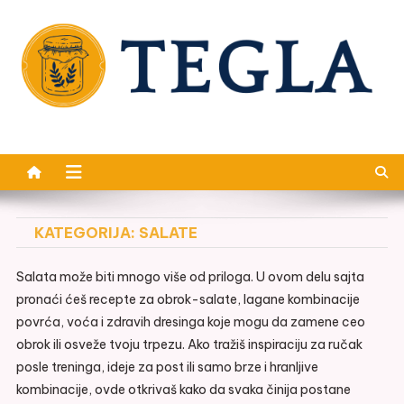
Skip
to
content
Teglas
Recepti koji unose radost u svaki zalogaj
KATEGORIJA:
SALATE
Salata može biti mnogo više od priloga. U ovom delu sajta
pronaći ćeš recepte za obrok-salate, lagane kombinacije
povrća, voća i zdravih dresinga koje mogu da zamene ceo
obrok ili osveže tvoju trpezu. Ako tražiš inspiraciju za ručak
posle treninga, ideje za post ili samo brze i hranljive
kombinacije, ovde otkrivaš kako da svaka činija postane