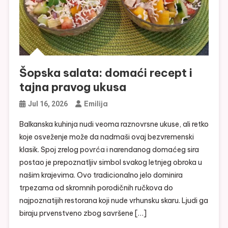
Šopska salata: domaći recept i
tajna pravog ukusa
Emilija
Jul 16, 2026
Balkanska kuhinja nudi veoma raznovrsne ukuse, ali retko
koje osveženje može da nadmaši ovaj bezvremenski
klasik. Spoj zrelog povrća i narendanog domaćeg sira
postao je prepoznatljiv simbol svakog letnjeg obroka u
našim krajevima. Ovo tradicionalno jelo dominira
trpezama od skromnih porodičnih ručkova do
najpoznatijih restorana koji nude vrhunsku skaru. Ljudi ga
biraju prvenstveno zbog savršene […]