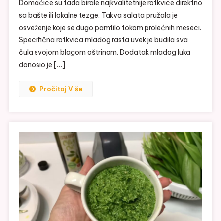
Domaćice su tada birale najkvalitetnije rotkvice direktno
sa bašte ili lokalne tezge. Takva salata pružala je
osveženje koje se dugo pamtilo tokom prolećnih meseci.
Specifična rotkvica mladog rasta uvek je budila sva
čula svojom blagom oštrinom. Dodatak mladog luka
donosio je […]
Pročitaj Više