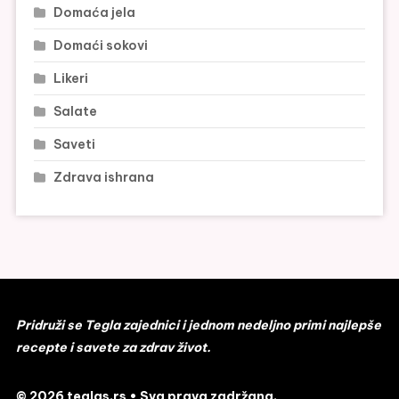
Domaća jela
Domaći sokovi
Likeri
Salate
Saveti
Zdrava ishrana
Pridruži se Tegla zajednici i jednom nedeljno primi najlepše
recepte i savete za zdrav život.
© 2026 teglas.rs • Sva prava zadržana.