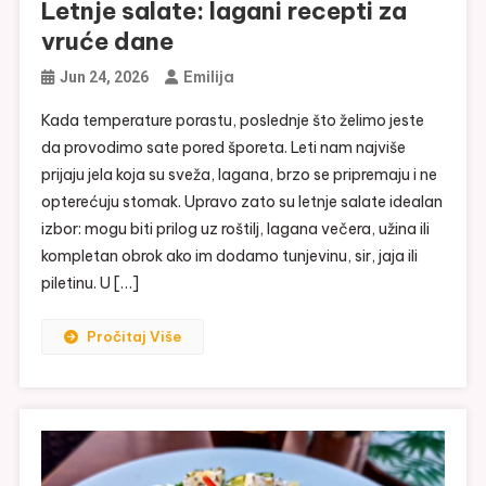
Letnje salate: lagani recepti za
vruće dane
Emilija
Jun 24, 2026
Kada temperature porastu, poslednje što želimo jeste
da provodimo sate pored šporeta. Leti nam najviše
prijaju jela koja su sveža, lagana, brzo se pripremaju i ne
opterećuju stomak. Upravo zato su letnje salate idealan
izbor: mogu biti prilog uz roštilj, lagana večera, užina ili
kompletan obrok ako im dodamo tunjevinu, sir, jaja ili
piletinu. U […]
Pročitaj Više