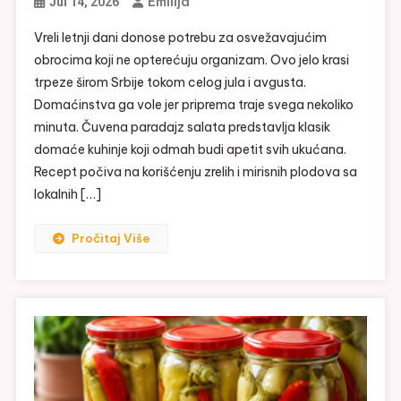
Emilija
Jul 14, 2026
Vreli letnji dani donose potrebu za osvežavajućim
obrocima koji ne opterećuju organizam. Ovo jelo krasi
trpeze širom Srbije tokom celog jula i avgusta.
Domaćinstva ga vole jer priprema traje svega nekoliko
minuta. Čuvena paradajz salata predstavlja klasik
domaće kuhinje koji odmah budi apetit svih ukućana.
Recept počiva na korišćenju zrelih i mirisnih plodova sa
lokalnih […]
Pročitaj Više