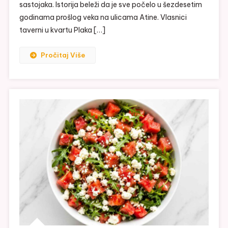
sastojaka. Istorija beleži da je sve počelo u šezdesetim
godinama prošlog veka na ulicama Atine. Vlasnici
taverni u kvartu Plaka […]
Pročitaj Više