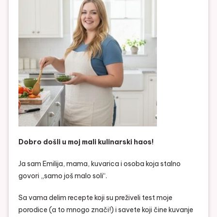
Dobro došli u moj mali kulinarski haos!
Ja sam Emilija, mama, kuvarica i osoba koja stalno
govori „samo još malo soli“.
Sa vama delim recepte koji su preživeli test moje
porodice (a to mnogo znači!) i savete koji čine kuvanje