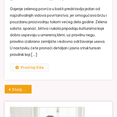
Gajenje zelenog povrća u bašti predstavlja jedan od
najzahvalnijih vidova povrtarstva, jer omogućava brzu i
pouzdanu proizvodnju tokom većeg dela godine. Zelena
salata, spanać, blitva i rukola pripadaju kulturama koje
dobro uspevaju u umerenoj klimi, uz pravilnu negu,
pravilno izabrano zemljište i redovno održavanje useva.
U nastavku ćete pronaći detaljan i jasno strukturisan
pravilnik koji […]
Pročitaj Više
Kretanje
Stariji članci
članaka