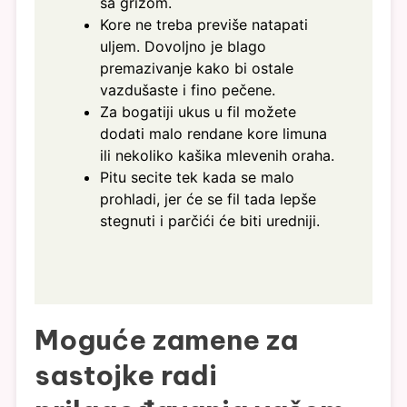
sa grizom.
Kore ne treba previše natapati
uljem. Dovoljno je blago
premazivanje kako bi ostale
vazdušaste i fino pečene.
Za bogatiji ukus u fil možete
dodati malo rendane kore limuna
ili nekoliko kašika mlevenih oraha.
Pitu secite tek kada se malo
prohladi, jer će se fil tada lepše
stegnuti i parčići će biti uredniji.
Moguće zamene za
sastojke radi