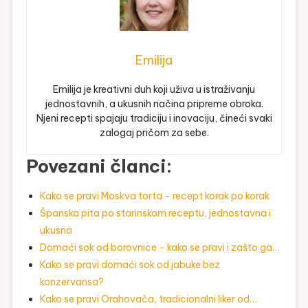
Emilija
Emilija je kreativni duh koji uživa u istraživanju
jednostavnih, a ukusnih načina pripreme obroka.
Njeni recepti spajaju tradiciju i inovaciju, čineći svaki
zalogaj pričom za sebe.
Povezani članci:
Kako se pravi Moskva torta - recept korak po korak
Španska pita po starinskom receptu, jednostavna i
ukusna
Domaći sok od borovnice - kako se pravi i zašto ga…
Kako se pravi domaći sok od jabuke bez
konzervansa?
Kako se pravi Orahovača, tradicionalni liker od…