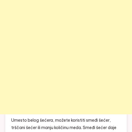
Umesto belog šećera, možete koristiti smeđi šećer,
trščani šećer ili manju količinu meda. Smeđi šećer daje