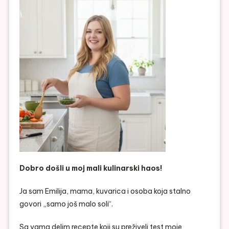
Dobro došli u moj mali kulinarski haos!
Ja sam Emilija, mama, kuvarica i osoba koja stalno
govori „samo još malo soli“.
Sa vama delim recepte koji su preživeli test moje