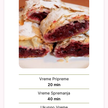
Vreme Pripreme
minuta
20
min
Vreme Spremanja
minuta
40
min
Ukupno Vreme