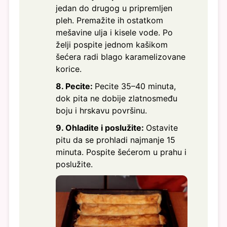
jedan do drugog u pripremljen
pleh. Premažite ih ostatkom
mešavine ulja i kisele vode. Po
želji pospite jednom kašikom
šećera radi blago karamelizovane
korice.
8. Pecite:
Pecite 35–40 minuta,
dok pita ne dobije zlatnosmeđu
boju i hrskavu površinu.
9. Ohladite i poslužite:
Ostavite
pitu da se prohladi najmanje 15
minuta. Pospite šećerom u prahu i
poslužite.