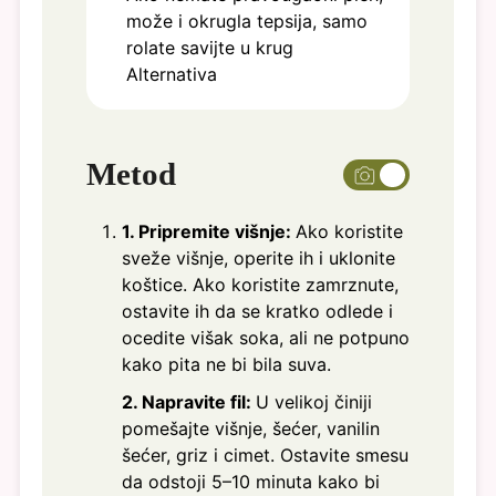
može i okrugla tepsija, samo
rolate savijte u krug
Alternativa
Metod
1. Pripremite višnje:
Ako koristite
sveže višnje, operite ih i uklonite
koštice. Ako koristite zamrznute,
ostavite ih da se kratko odlede i
ocedite višak soka, ali ne potpuno
kako pita ne bi bila suva.
2. Napravite fil:
U velikoj činiji
pomešajte višnje, šećer, vanilin
šećer, griz i cimet. Ostavite smesu
da odstoji 5–10 minuta kako bi