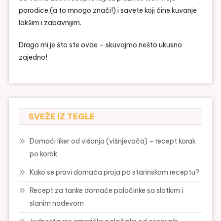
porodice (a to mnogo znači!) i savete koji čine kuvanje
lakšim i zabavnijim.
Drago mi je što ste ovde – skuvajmo nešto ukusno
zajedno!
SVEŽE IZ TEGLE
Domaći liker od višanja (višnjevača) – recept korak
po korak
Kako se pravi domaća proja po starinskom receptu?
Recept za tanke domaće palačinke sa slatkim i
slanim nadevom