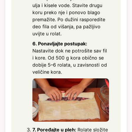
ulja i kisele vode. Stavite drugu
koru preko nje i ponovo blago
premažite. Po dužini rasporedite
deo fila od višanja, pa pažljivo
uvijte u rolat.
6. Ponavljajte postupak:
Nastavite dok ne potrošite sav fil
i kore. Od 500 g kora obično se
dobije 5–6 rolata, u zavisnosti od
veličine kora.
7. Poređajte u pleh:
Rolate složite