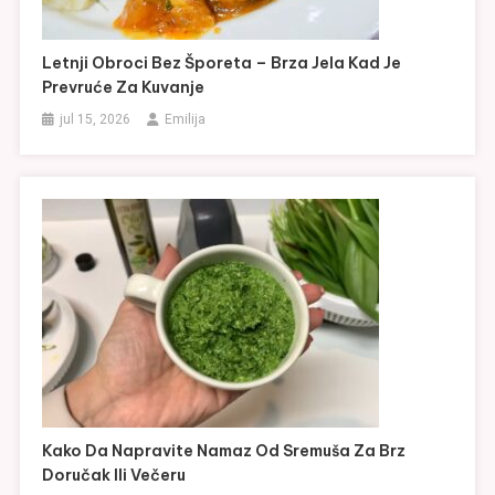
Letnji Obroci Bez Šporeta – Brza Jela Kad Je
Prevruće Za Kuvanje
jul 15, 2026
Emilija
Kako Da Napravite Namaz Od Sremuša Za Brz
Doručak Ili Večeru