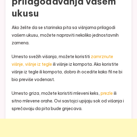
prilagođavanja vašem
ukusu
Ako želite da se starinska pita sa višnjama prilagodi
vašem ukusu, možete napraviti nekoliko jednostavnih
zamena.
Umesto svežih višanja, možete koristiti
zamrznute
višnje, višnje iz tegle
ili višnje iz kompota. Ako koristite
višnje iz tegle ili kompota, dobro ih ocedite kako fil ne bi
bio previše vodenast.
Umesto griza, možete koristiti mleveni keks,
prezle
ili
sitno mlevene orahe. Ovi sastojci upijaju sok od višanja i
sprečavaju da pita bude gnjecava.