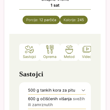
hour
1
sat
Porcije:
12
parčića
Kalorije:
245
Sastojci
Oprema
Metod
Video
Belešk
Sastojci
500
g
tankih kora za pitu
600
g
očišćenih višanja
svežih
ili zamrznutih