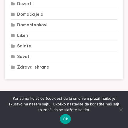
Dezerti
Domaća jela
Domaći sokovi
Likeri
Salate
Saveti
Zdrava ishrana
Koristimo kolačiće (cookies) da bi smo vam pružili najbolje
iskustvo na našem sajtu. Ukoliko nastavite da koristite naš sajt,
to znači da se slažete sa tim.
Pridruži se Tegla zajednici i jednom nedeljno primi najlepše
Ok
recepte i savete za zdrav život.