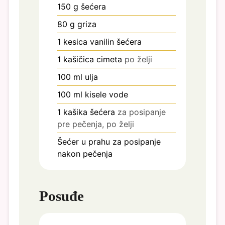
150
g
šećera
80
g
griza
1
kesica
vanilin šećera
1
kašičica
cimeta
po želji
100
ml
ulja
100
ml
kisele vode
1
kašika
šećera
za posipanje
pre pečenja, po želji
Šećer u prahu za posipanje
nakon pečenja
Posuđe