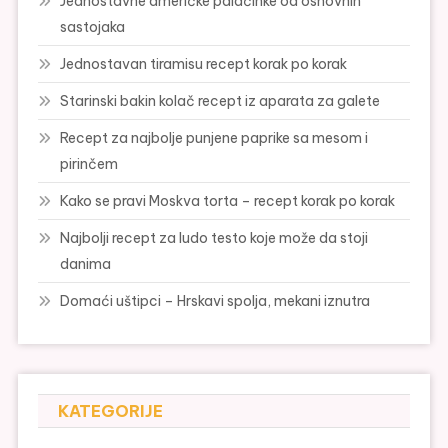
Jednostavne američke palačinke od osnovnih
sastojaka
Jednostavan tiramisu recept korak po korak
Starinski bakin kolač recept iz aparata za galete
Recept za najbolje punjene paprike sa mesom i
pirinčem
Kako se pravi Moskva torta – recept korak po korak
Najbolji recept za ludo testo koje može da stoji
danima
Domaći uštipci – Hrskavi spolja, mekani iznutra
KATEGORIJE