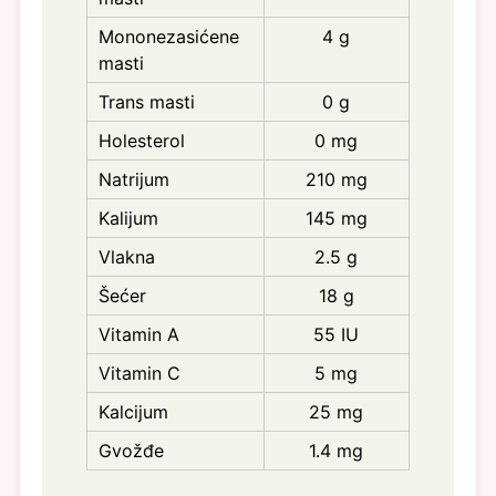
Mononezasićene
4 g
masti
Trans masti
0 g
Holesterol
0 mg
Natrijum
210 mg
Kalijum
145 mg
Vlakna
2.5 g
Šećer
18 g
Vitamin A
55 IU
Vitamin C
5 mg
Kalcijum
25 mg
Gvožđe
1.4 mg