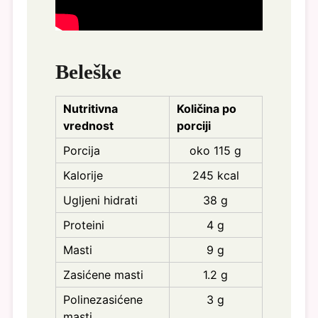
Beleške
Nutritivna
Količina po
vrednost
porciji
Porcija
oko 115 g
Kalorije
245 kcal
Ugljeni hidrati
38 g
Proteini
4 g
Masti
9 g
Zasićene masti
1.2 g
Polinezasićene
3 g
masti