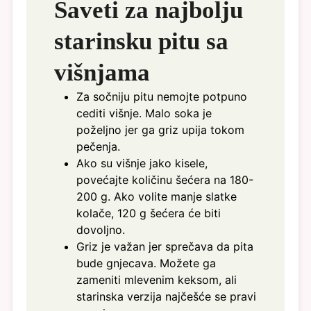
Saveti za najbolju
starinsku pitu sa
višnjama
Za sočniju pitu nemojte potpuno
cediti višnje. Malo soka je
poželjno jer ga griz upija tokom
pečenja.
Ako su višnje jako kisele,
povećajte količinu šećera na 180-
200 g. Ako volite manje slatke
kolače, 120 g šećera će biti
dovoljno.
Griz je važan jer sprečava da pita
bude gnjecava. Možete ga
zameniti mlevenim keksom, ali
starinska verzija najčešće se pravi