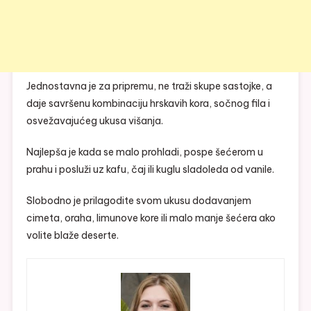
Jednostavna je za pripremu, ne traži skupe sastojke, a
daje savršenu kombinaciju hrskavih kora, sočnog fila i
osvežavajućeg ukusa višanja.
Najlepša je kada se malo prohladi, pospe šećerom u
prahu i posluži uz kafu, čaj ili kuglu sladoleda od vanile.
Slobodno je prilagodite svom ukusu dodavanjem
cimeta, oraha, limunove kore ili malo manje šećera ako
volite blaže deserte.