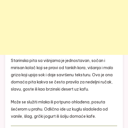
Starinska pita sa višnjama je jednostavan, sočan i
mirisan kolač koji se pravi od tankih kora, višanja i malo
griza koji upija sok i daje savršenu teksturu. Ovo je ona
domaća pita kakva se često pravila za nedeljni ručak,
slavu, goste ili kao brzinski desert uz kafu.
Može se služiti mlaka ili potpuno ohlađena, posuta
šećerom u prahu. Odlično ide uz kuglu sladoleda od
vanile, šlag, grčki jogurt ili šolju domaće kafe.