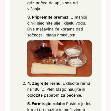
griz počeo da upija sok od
višanja.
3. Pripremite premaz:
U manjoj
činiji sjedinite ulje i kiselu vodu.
Ova mešavina će korama dati
sočnost i blagu hrskavost.
4. Zagrejte rernu:
Uključite rernu
na 180°C. Pleh blago nauljite ili
obložite papirom za pečenje.
5. Formirajte rolate:
Raširite jednu
koru i premažite je mešavinom