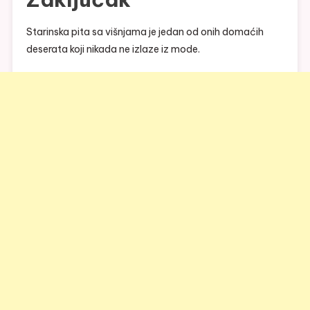
Starinska pita sa višnjama je jedan od onih domaćih
deserata koji nikada ne izlaze iz mode.