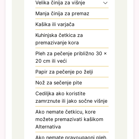
Velika činija za višnje
Manja činija za premaz
Kašika ili varjača
Kuhinjska četkica za
premazivanje kora
Pleh za pečenje
približno 30 ×
20 cm ili veći
Papir za pečenje
po želji
Nož za sečenje pite
Cediljka
ako koristite
zamrznute ili jako sočne višnje
Ako nemate četkicu, kore
možete premazivati kašikom
Alternativa
Ako nemate pravougaoni pleh,