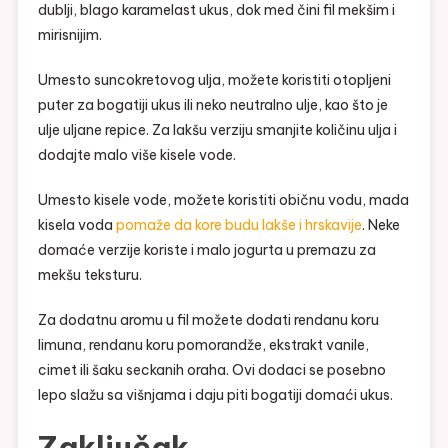
dublji, blago karamelast ukus, dok med čini fil mekšim i
mirisnijim.
Umesto suncokretovog ulja, možete koristiti otopljeni
puter za bogatiji ukus ili neko neutralno ulje, kao što je
ulje uljane repice. Za lakšu verziju smanjite količinu ulja i
dodajte malo više kisele vode.
Umesto kisele vode, možete koristiti običnu vodu, mada
kisela voda
pomaže da kore budu lakše i hrskavije
. Neke
domaće verzije koriste i malo jogurta u premazu za
mekšu teksturu.
Za dodatnu aromu u fil možete dodati rendanu koru
limuna, rendanu koru pomorandže, ekstrakt vanile,
cimet ili šaku seckanih oraha. Ovi dodaci se posebno
lepo slažu sa višnjama i daju piti bogatiji domaći ukus.
Zaključak