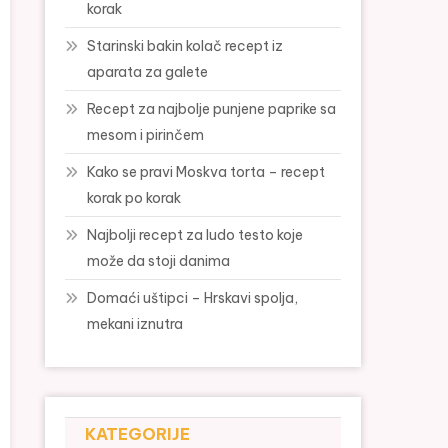
korak
Starinski bakin kolač recept iz
aparata za galete
Recept za najbolje punjene paprike sa
mesom i pirinčem
Kako se pravi Moskva torta – recept
korak po korak
Najbolji recept za ludo testo koje
može da stoji danima
Domaći uštipci – Hrskavi spolja,
mekani iznutra
KATEGORIJE