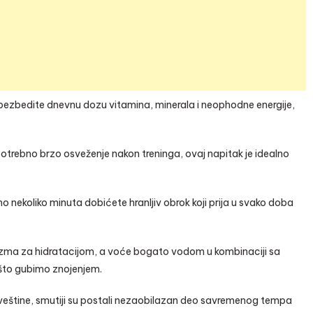
u obezbedite dnevnu dozu vitamina, minerala i neophodne energije,
 potrebno brzo osveženje nakon treninga, ovaj napitak je idealno
o nekoliko minuta dobićete hranljiv obrok koji prija u svako doba
zma za hidratacijom, a voće bogato vodom u kombinaciji sa
to gubimo znojenjem.
 veštine, smutiji su postali nezaobilazan deo savremenog tempa