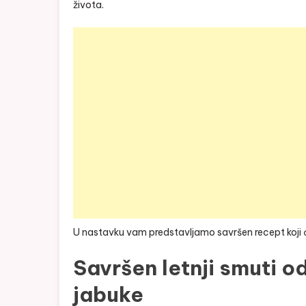
života.
U nastavku vam predstavljamo savršen recept koji će 
Savršen letnji smuti od
jabuke