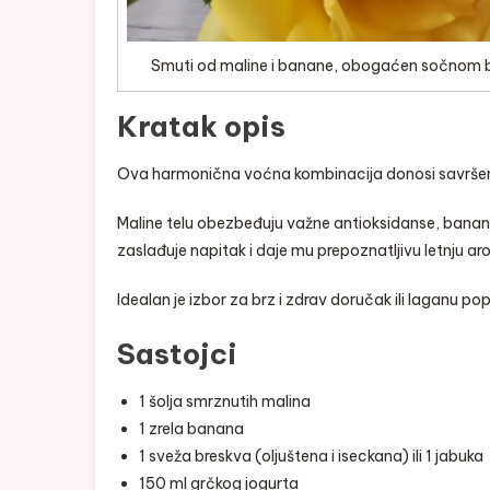
Smuti od maline i banane, obogaćen sočnom bre
Kratak opis
Ova harmonična voćna kombinacija donosi savršen 
Maline telu obezbeđuju važne antioksidanse, banana
zaslađuje napitak i daje mu prepoznatljivu letnju ar
Idealan je izbor za brz i zdrav doručak ili laganu p
Sastojci
1 šolja smrznutih malina
1 zrela banana
1 sveža breskva (oljuštena i iseckana) ili 1 jabuka
150 ml grčkog jogurta