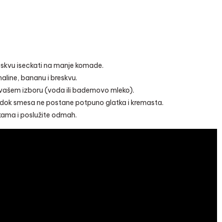
reskvu iseckati na manje komade.
aline, bananu i breskvu.
 vašem izboru (voda ili bademovo mleko).
ve dok smesa ne postane potpuno glatka i kremasta.
nkama i poslužite odmah.