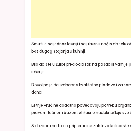
Smuti je najjednostavniji i najukusniji način da tel
bez dugog stajanja u kuhinji.
Bilo da ste u žurbi pred odlazak na posao ili vam je
rešenje.
Dovoljno je da izaberete kvalitetne plodove i za sam
dana.
Letnje vrućine dodatno povećavaju potrebu organi
pravom tečnom bazom efikasno nadoknađuje sve š
S obzirom na to da priprema ne zahteva kulinarske