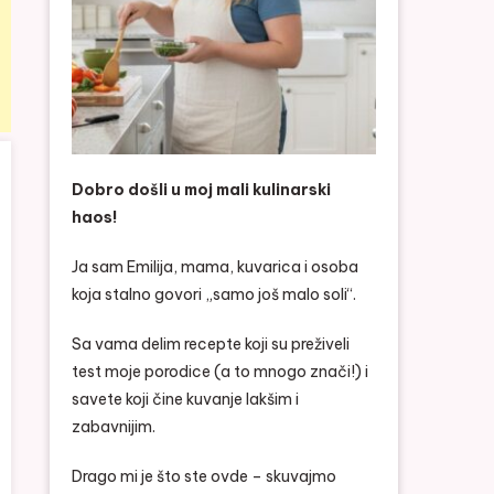
Dobro došli u moj mali kulinarski
haos!
Ja sam Emilija, mama, kuvarica i osoba
koja stalno govori „samo još malo soli“.
Sa vama delim recepte koji su preživeli
test moje porodice (a to mnogo znači!) i
savete koji čine kuvanje lakšim i
zabavnijim.
Drago mi je što ste ovde – skuvajmo