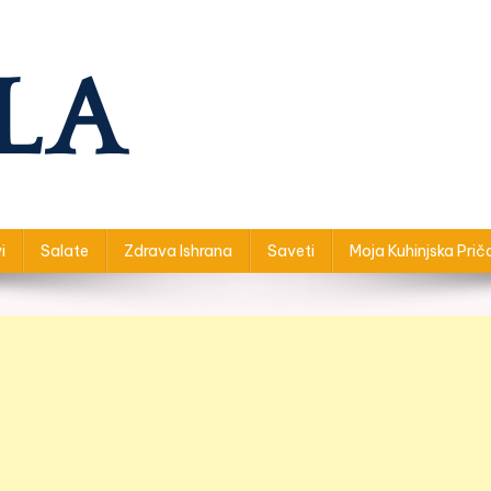
i
Salate
Zdrava Ishrana
Saveti
Moja Kuhinjska Prič