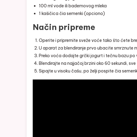
100 ml vode ili bademovog mleka
1 kašičica čia semenki (opciono)
Način pripreme
Operite i pripremite sveže voće tako što ćete b
U aparat za blendiranje prvo ubacite smrznute m
Preko voća dodajte grčki jogurt i tečnu bazu po
Blendirajte na najjačoj brzini oko 60 sekundi, s
Sipajte u visoku čašu, po želji pospite čia seme