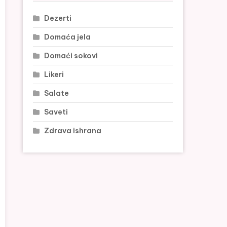
Dezerti
Domaća jela
Domaći sokovi
Likeri
Salate
Saveti
Zdrava ishrana