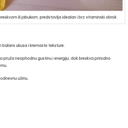
skvom ili jabukom, predstavlja idealan i brz vitaminski obrok
balans ukusa i kremaste teksture.
 pruža neophodnu gustinu i energiju, dok breskva prirodno
omu.
opodnevnu užinu.