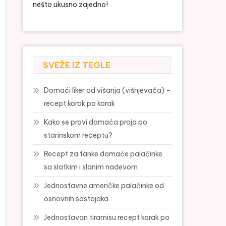
nešto ukusno zajedno!
SVEŽE IZ TEGLE
Domaći liker od višanja (višnjevača) –
recept korak po korak
Kako se pravi domaća proja po
starinskom receptu?
Recept za tanke domaće palačinke
sa slatkim i slanim nadevom
Jednostavne američke palačinke od
osnovnih sastojaka
Jednostavan tiramisu recept korak po