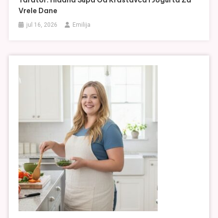
Tarator: Hladna Supa Od Krastavca I Jogurta Za
Vrele Dane
jul 16, 2026
Emilija