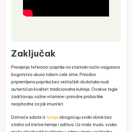
Zaključak
Pravljenje feferona i paprike na starinski način osigurava
bogatstvo ukusa tokom cele zime. Prirodno
pripremljena paprika bez veštačkih dodataka nudi
autentičan kvalitet tradicionalne kuhinje. Ovakve tegle
zadržavaju važne vitamine i prirodne probiotike
neophodne za jak imunitet.
Domaće salate iz
turšije
obogaćuju svaki obrok bez
straha od štetne hemije i aditiva. Uz malo truda, svako