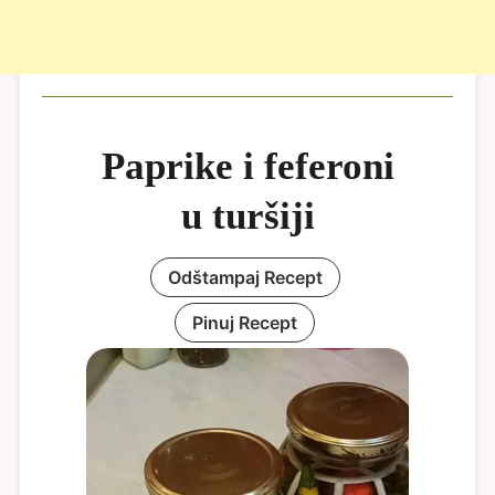
Paprike i feferoni
u turšiji
Odštampaj Recept
Pinuj Recept