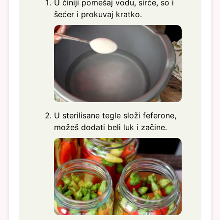
U činiji pomešaj vodu, sirće, so i
šećer i prokuvaj kratko.
U sterilisane tegle složi feferone,
možeš dodati beli luk i začine.