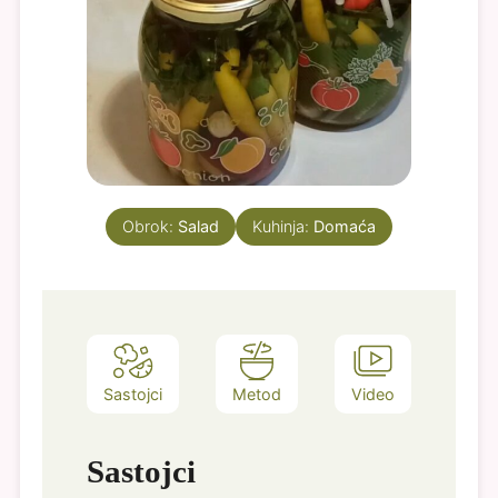
Obrok:
Salad
Kuhinja:
Domaća
Sastojci
Metod
Video
Sastojci