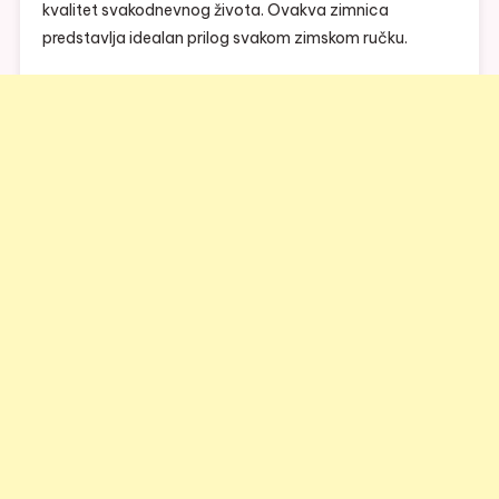
kvalitet svakodnevnog života. Ovakva zimnica
predstavlja idealan prilog svakom zimskom ručku.