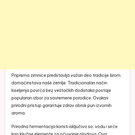
Priprema zimnice predstavlja važan deo tradicije širom
domaćinstava naše zemlje. Tradicionalan način
kiseljenja povrća bez veštačkih dodataka postaje
popularan izbor za savremene porodice. Ovakav
prirodni pristup garantuje zdrav obrok pun izvornih
aroma.
Prirodna fermentacija koristi isključivo so, vodu i sirće
kao ključne elemente za očuvanje plodova. Ova