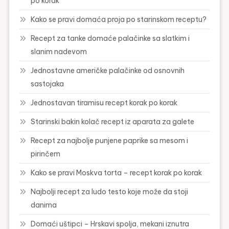
po korak
Kako se pravi domaća proja po starinskom receptu?
Recept za tanke domaće palačinke sa slatkim i
slanim nadevom
Jednostavne američke palačinke od osnovnih
sastojaka
Jednostavan tiramisu recept korak po korak
Starinski bakin kolač recept iz aparata za galete
Recept za najbolje punjene paprike sa mesom i
pirinčem
Kako se pravi Moskva torta – recept korak po korak
Najbolji recept za ludo testo koje može da stoji
danima
Domaći uštipci – Hrskavi spolja, mekani iznutra