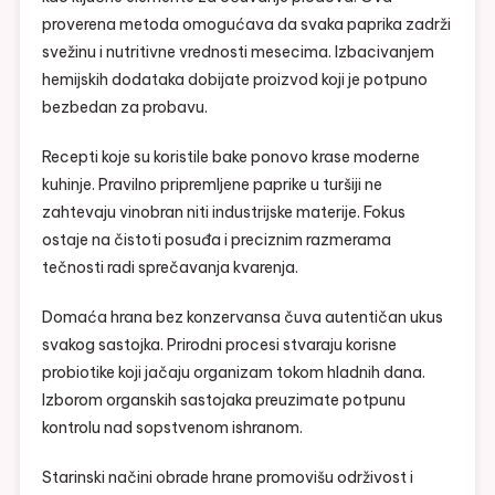
proverena metoda omogućava da svaka paprika zadrži
svežinu i nutritivne vrednosti mesecima. Izbacivanjem
hemijskih dodataka dobijate proizvod koji je potpuno
bezbedan za probavu.
Recepti koje su koristile bake ponovo krase moderne
kuhinje. Pravilno pripremljene paprike u turšiji ne
zahtevaju vinobran niti industrijske materije. Fokus
ostaje na čistoti posuđa i preciznim razmerama
tečnosti radi sprečavanja kvarenja.
Domaća hrana bez konzervansa čuva autentičan ukus
svakog sastojka. Prirodni procesi stvaraju korisne
probiotike koji jačaju organizam tokom hladnih dana.
Izborom organskih sastojaka preuzimate potpunu
kontrolu nad sopstvenom ishranom.
Starinski načini obrade hrane promovišu održivost i