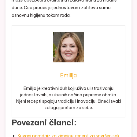
može obezbediti kvalitetnu i zdravu hranu za hladne
dane. Ceo proces je jednostavan i zahteva samo
osnovnu higijenu tokom rada.
Emilija
Emilija je kreativni duh koji uživa u istraživanju
jednostavnih, a ukusnih načina pripreme obroka.
Njeni recepti spajaju tradiciju i inovaciju, čineći svaki
zalogaj pričom za sebe.
Povezani članci:
Kuvani paradajz za zimnicu: recept za savršen sok…