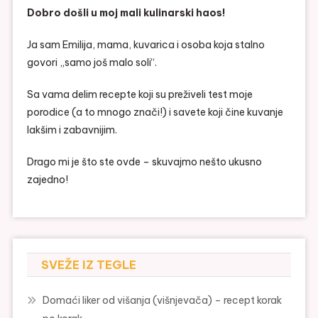
Dobro došli u moj mali kulinarski haos!
Ja sam Emilija, mama, kuvarica i osoba koja stalno
govori „samo još malo soli“.
Sa vama delim recepte koji su preživeli test moje
porodice (a to mnogo znači!) i savete koji čine kuvanje
lakšim i zabavnijim.
Drago mi je što ste ovde – skuvajmo nešto ukusno
zajedno!
SVEŽE IZ TEGLE
Domaći liker od višanja (višnjevača) – recept korak