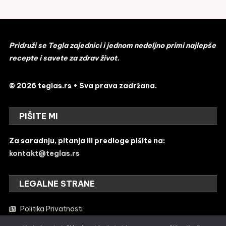
Pridruži se Tegla zajednici i jednom nedeljno primi najlepše
recepte i savete za zdrav život.
© 2026 teglas.rs • Sva prava zadržana.
PIŠITE MI
Za saradnju, pitanja ili predloge pišite na:
kontakt@teglas.rs
LEGALNE STRANE
Politika Privatnosti