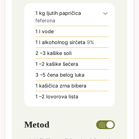
1
kg
ljutih papričica
feferona
1
l
vode
1
l
alkoholnog sirćeta
9%
2
–3 kašike soli
1
–2 kašike šećera
3
–5 čena belog luka
1
kašičica zrna bibera
1
–2 lovorova lista
Metod