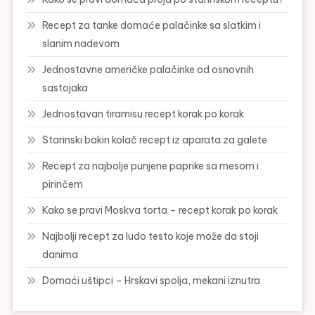
Recept za tanke domaće palačinke sa slatkim i
slanim nadevom
Jednostavne američke palačinke od osnovnih
sastojaka
Jednostavan tiramisu recept korak po korak
Starinski bakin kolač recept iz aparata za galete
Recept za najbolje punjene paprike sa mesom i
pirinčem
Kako se pravi Moskva torta – recept korak po korak
Najbolji recept za ludo testo koje može da stoji
danima
Domaći uštipci – Hrskavi spolja, mekani iznutra