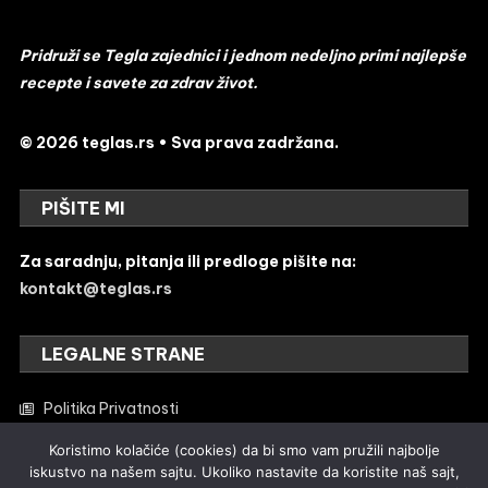
Pridruži se Tegla zajednici i jednom nedeljno primi najlepše
recepte i savete za zdrav život.
© 2026 teglas.rs • Sva prava zadržana.
PIŠITE MI
Za saradnju, pitanja ili predloge pišite na:
kontakt@teglas.rs
LEGALNE STRANE
Politika Privatnosti
Uređivačka politika
Koristimo kolačiće (cookies) da bi smo vam pružili najbolje
iskustvo na našem sajtu. Ukoliko nastavite da koristite naš sajt,