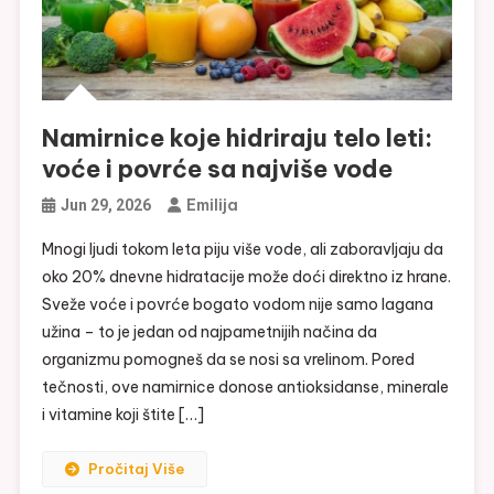
Namirnice koje hidriraju telo leti:
voće i povrće sa najviše vode
Emilija
Jun 29, 2026
Mnogi ljudi tokom leta piju više vode, ali zaboravljaju da
oko 20% dnevne hidratacije može doći direktno iz hrane.
Sveže voće i povrće bogato vodom nije samo lagana
užina – to je jedan od najpametnijih načina da
organizmu pomogneš da se nosi sa vrelinom. Pored
tečnosti, ove namirnice donose antioksidanse, minerale
i vitamine koji štite […]
Pročitaj Više