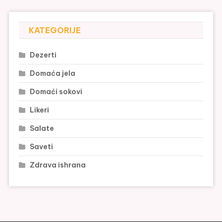
KATEGORIJE
Dezerti
Domaća jela
Domaći sokovi
Likeri
Salate
Saveti
Zdrava ishrana