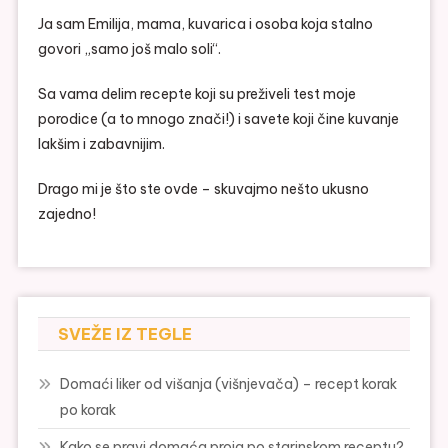
Ja sam Emilija, mama, kuvarica i osoba koja stalno
govori „samo još malo soli“.
Sa vama delim recepte koji su preživeli test moje
porodice (a to mnogo znači!) i savete koji čine kuvanje
lakšim i zabavnijim.
Drago mi je što ste ovde – skuvajmo nešto ukusno
zajedno!
SVEŽE IZ TEGLE
Domaći liker od višanja (višnjevača) – recept korak
po korak
Kako se pravi domaća proja po starinskom receptu?