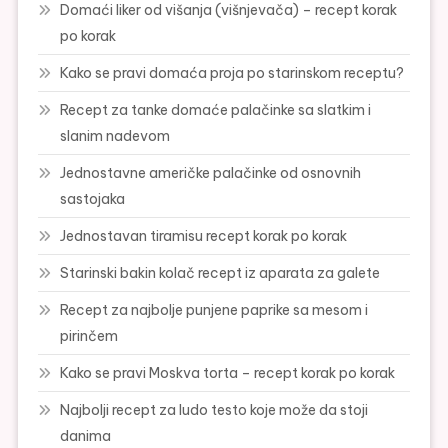
Domaći liker od višanja (višnjevača) – recept korak
po korak
Kako se pravi domaća proja po starinskom receptu?
Recept za tanke domaće palačinke sa slatkim i
slanim nadevom
Jednostavne američke palačinke od osnovnih
sastojaka
Jednostavan tiramisu recept korak po korak
Starinski bakin kolač recept iz aparata za galete
Recept za najbolje punjene paprike sa mesom i
pirinčem
Kako se pravi Moskva torta – recept korak po korak
Najbolji recept za ludo testo koje može da stoji
danima