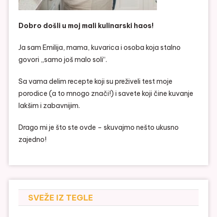
Dobro došli u moj mali kulinarski haos!
Ja sam Emilija, mama, kuvarica i osoba koja stalno
govori „samo još malo soli“.
Sa vama delim recepte koji su preživeli test moje
porodice (a to mnogo znači!) i savete koji čine kuvanje
lakšim i zabavnijim.
Drago mi je što ste ovde – skuvajmo nešto ukusno
zajedno!
SVEŽE IZ TEGLE