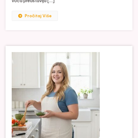
voća predstavlja […]
Pročitaj Više