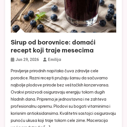
Sirup od borovnice: domaći
recept koji traje mesecima
Emilija
Jun 29, 2026
Pravljenje prirodnih napitaka čuva zdravlje cele
porodice. Razni recepti pružaju šansu da sačuvamo
najbolje plodove prirode bez veštačkih konzervansa.
Ovakvi proizvodi osiguravaju energiju tokom dugih
hladnih dana. Priprema je jednostavna i ne zahteva
profesionalnu opremu. Plodovi su bogati vitaminima i
korisnim antioksidansima. Kvalitetni sastojci osiguravaju
punoću ukusa koji traje tokom cele zime. Maceracija