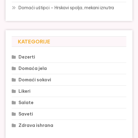
Domaći uštipci – Hrskavi spolja, mekani iznutra
KATEGORIJE
Dezerti
Domaća jela
Domaći sokovi
Likeri
Salate
Saveti
Zdrava ishrana