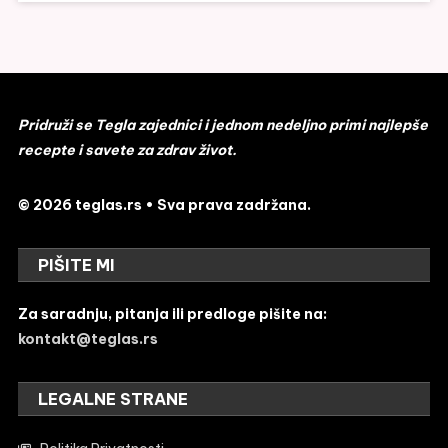
Pridruži se Tegla zajednici i jednom nedeljno primi najlepše
recepte i savete za zdrav život.
© 2026 teglas.rs • Sva prava zadržana.
PIŠITE MI
Za saradnju, pitanja ili predloge pišite na:
kontakt@teglas.rs
LEGALNE STRANE