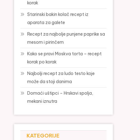
korak
Starinski bakin kolač recept iz
aparata za galete
Recept za najbolje punjene paprike sa
mesom i pirinčem
Kako se pravi Moskva torta – recept
korak po korak
Najbolji recept za ludo testo koje
može da stoji danima
Domaći uštipci – Hrskavi spolja,
mekani iznutra
KATEGORIJE