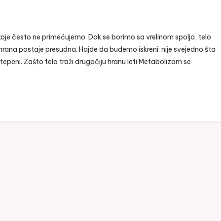
koje često ne primećujemo. Dok se borimo sa vrelinom spolja, telo
shrana postaje presudna. Hajde da budemo iskreni: nije svejedno šta
tepeni. Zašto telo traži drugačiju hranu leti Metabolizam se