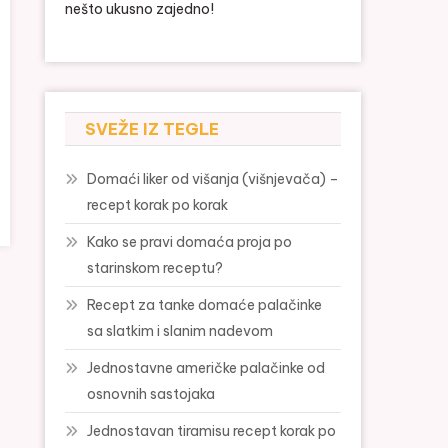
nešto ukusno zajedno!
SVEŽE IZ TEGLE
Domaći liker od višanja (višnjevača) –
recept korak po korak
Kako se pravi domaća proja po
starinskom receptu?
Recept za tanke domaće palačinke
sa slatkim i slanim nadevom
Jednostavne američke palačinke od
osnovnih sastojaka
Jednostavan tiramisu recept korak po