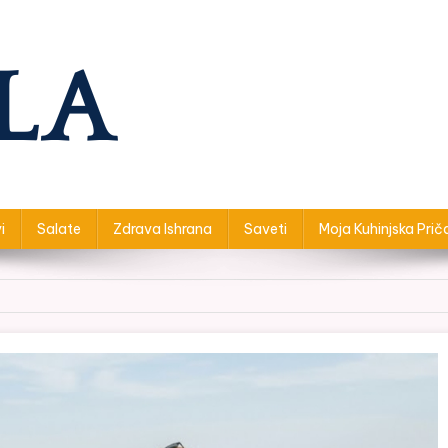
i
Salate
Zdrava Ishrana
Saveti
Moja Kuhinjska Prič