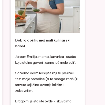
Dobro došli u moj mali kulinarski
haos!
Ja sam Emilija, mama, kuvarica i osoba
koja stalno govori „samo još malo soli“.
Sa vama delim recepte koji su preživeli
test moje porodice (a to mnogo znači!) i
savete koji čine kuvanje lakšim i
zabavnijim.
Drago mi je što ste ovde – skuvajmo