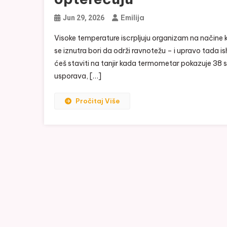
Emilija
Jun 29, 2026
Visoke temperature iscrpljuju organizam na načine 
se iznutra bori da održi ravnotežu – i upravo tada i
ćeš staviti na tanjir kada termometar pokazuje 38 s
usporava, […]
Pročitaj Više