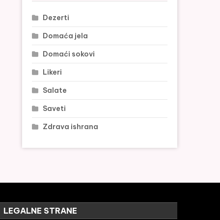
Dezerti
Domaća jela
Domaći sokovi
Likeri
Salate
Saveti
Zdrava ishrana
LEGALNE STRANE