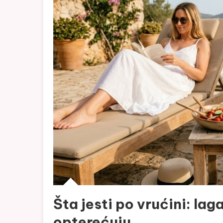
Šta jesti po vrućini: la
opterećuju