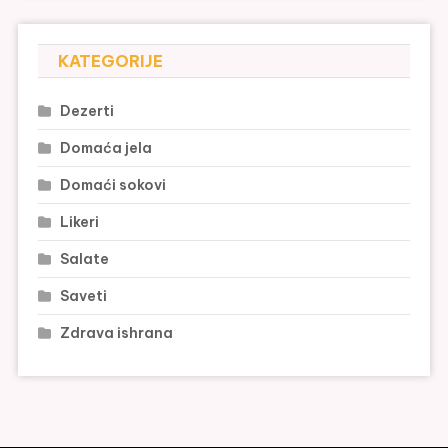
KATEGORIJE
Dezerti
Domaća jela
Domaći sokovi
Likeri
Salate
Saveti
Zdrava ishrana