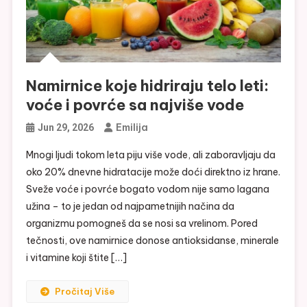
Namirnice koje hidriraju telo leti:
voće i povrće sa najviše vode
Emilija
Jun 29, 2026
Mnogi ljudi tokom leta piju više vode, ali zaboravljaju da
oko 20% dnevne hidratacije može doći direktno iz hrane.
Sveže voće i povrće bogato vodom nije samo lagana
užina – to je jedan od najpametnijih načina da
organizmu pomogneš da se nosi sa vrelinom. Pored
tečnosti, ove namirnice donose antioksidanse, minerale
i vitamine koji štite […]
Pročitaj Više