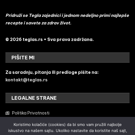
Pridruži se Tegla zajednici i jednom nedeljno primi najlepše
recepte i savete za zdrav život.
© 2026 teglas.rs • Sva prava zadržana.
PIŠITE MI
Za saradnju, pitanja ili predloge pišite na:
kontakt@teglas.rs
LEGALNE STRANE
Politika Privatnosti
Uređivačka politika
Koristimo kolačiće (cookies) da bi smo vam pružili najbolje
iskustvo na našem sajtu. Ukoliko nastavite da koristite naš sajt,