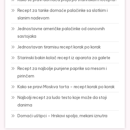
Recept za tanke domaće palačinke sa slatkim i
slanim nadevom
Jednostavne američke palačinke od osnovnih
sastojaka
Jednostavan tiramisu recept korak po korak
Starinski bakin kolač recept iz aparata za galete
Recept za najbolje punjene paprike sa mesom i
pirinčem
Kako se pravi Moskva torta – recept korak po korak
Najbolji recept za ludo testo koje može da stoji
danima
Domaći uštipci – Hrskavi spolja, mekani iznutra