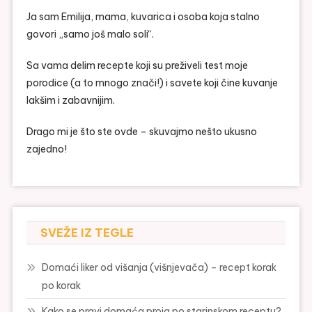
Ja sam Emilija, mama, kuvarica i osoba koja stalno
govori „samo još malo soli“.
Sa vama delim recepte koji su preživeli test moje
porodice (a to mnogo znači!) i savete koji čine kuvanje
lakšim i zabavnijim.
Drago mi je što ste ovde – skuvajmo nešto ukusno
zajedno!
SVEŽE IZ TEGLE
Domaći liker od višanja (višnjevača) – recept korak
po korak
Kako se pravi domaća proja po starinskom receptu?