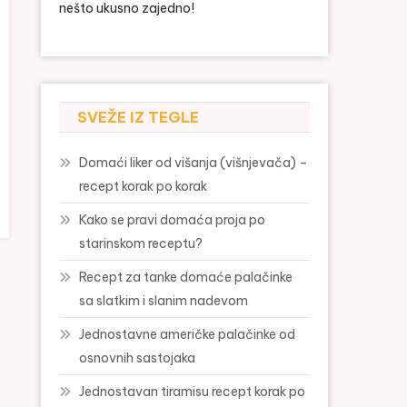
nešto ukusno zajedno!
SVEŽE IZ TEGLE
Domaći liker od višanja (višnjevača) –
recept korak po korak
Kako se pravi domaća proja po
starinskom receptu?
Recept za tanke domaće palačinke
sa slatkim i slanim nadevom
Jednostavne američke palačinke od
osnovnih sastojaka
Jednostavan tiramisu recept korak po