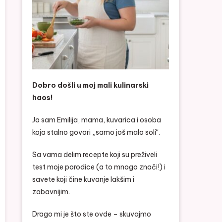
Dobro došli u moj mali kulinarski
haos!
Ja sam Emilija, mama, kuvarica i osoba
koja stalno govori „samo još malo soli“.
Sa vama delim recepte koji su preživeli
test moje porodice (a to mnogo znači!) i
savete koji čine kuvanje lakšim i
zabavnijim.
Drago mi je što ste ovde – skuvajmo