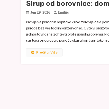
Sirup od borovnice: dom
Emilija
Jun 29, 2026
Pravljenje prirodnih napitaka čuva zdravlje cele po
prirode bez veštačkih konzervansa. Ovakvi proizvod
jednostavna i ne zahteva profesionalnu opremu. Plod
sastojci osiguravaju punoću ukusa koji traje tokom 
Pročitaj Više