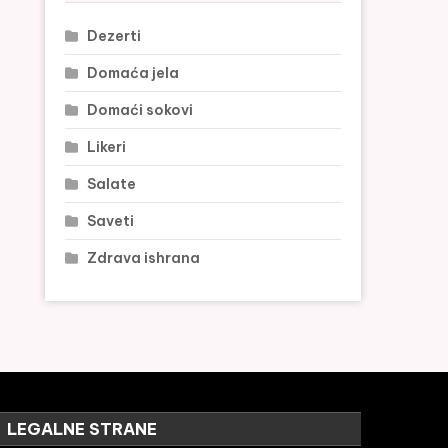
Dezerti
Domaća jela
Domaći sokovi
Likeri
Salate
Saveti
Zdrava ishrana
LEGALNE STRANE