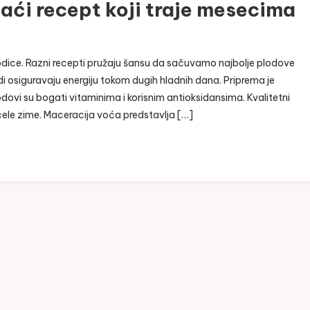
aći recept koji traje mesecima
rodice. Razni recepti pružaju šansu da sačuvamo najbolje plodove
i osiguravaju energiju tokom dugih hladnih dana. Priprema je
ovi su bogati vitaminima i korisnim antioksidansima. Kvalitetni
cele zime. Maceracija voća predstavlja […]