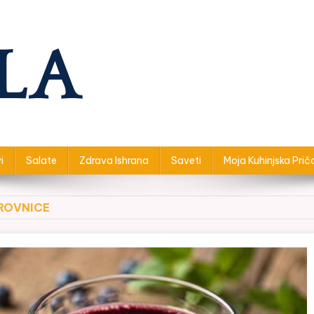
i
Salate
Zdrava Ishrana
Saveti
Moja Kuhinjska Prič
OROVNICE