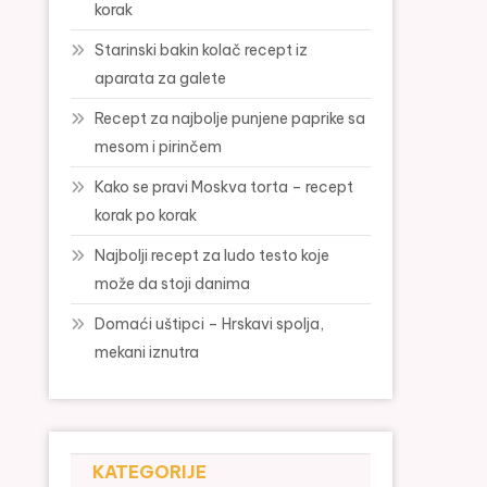
korak
Starinski bakin kolač recept iz
aparata za galete
Recept za najbolje punjene paprike sa
mesom i pirinčem
Kako se pravi Moskva torta – recept
korak po korak
Najbolji recept za ludo testo koje
može da stoji danima
Domaći uštipci – Hrskavi spolja,
mekani iznutra
KATEGORIJE