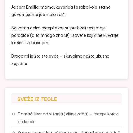
Ja sam Emilija, mama, kuvarica i osoba koja stalno
govori „samo još malo soli“.
Sa vama delim recepte koji su preživeli test moje
porodice (a to mnogo znači!) i savete koji čine kuvanje
lakšim i zabavnijim.
Drago mi je što ste ovde – skuvajmo nešto ukusno
zajedno!
SVEŽE IZ TEGLE
Domaći liker od višanja (višnjevača) – recept korak
po korak
Kako se pravi domaća proja po starinskom receptu?