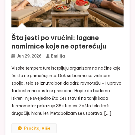
Šta jesti po vrućini: lagane
namirnice koje ne opterećuju
Emilija
Jun 29, 2026
Visoke temperature iscrpljuju organizam na načine koje
često ne primećujemo. Dok se borimo sa vrelinom
spolja, telo se iznutra bori da održi ravnotežu – i upravo
tada ishrana postaje presudna. Hajde da budemo
iskreni: nije svejedno šta ćeš staviti na tanjir kada
termometar pokazuje 38 stepeni. Zašto telo traži
drugačiju hranu leti Metabolizam se usporava, […]
Pročitaj Više