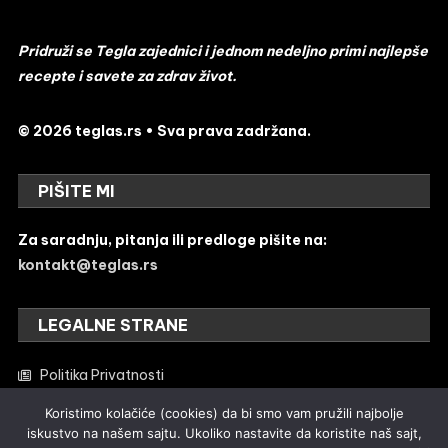
Pridruži se Tegla zajednici i jednom nedeljno primi najlepše
recepte i savete za zdrav život.
© 2026 teglas.rs • Sva prava zadržana.
PIŠITE MI
Za saradnju, pitanja ili predloge pišite na:
kontakt@teglas.rs
LEGALNE STRANE
Politika Privatnosti
Uređivačka politika
Koristimo kolačiće (cookies) da bi smo vam pružili najbolje
iskustvo na našem sajtu. Ukoliko nastavite da koristite naš sajt,