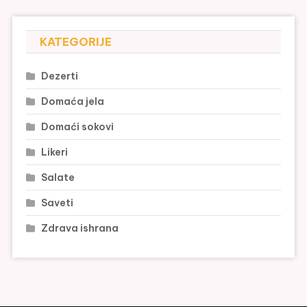
KATEGORIJE
Dezerti
Domaća jela
Domaći sokovi
Likeri
Salate
Saveti
Zdrava ishrana