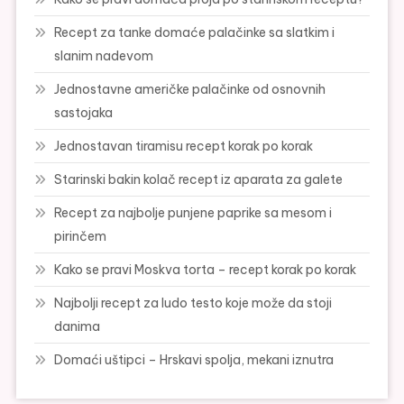
Recept za tanke domaće palačinke sa slatkim i
slanim nadevom
Jednostavne američke palačinke od osnovnih
sastojaka
Jednostavan tiramisu recept korak po korak
Starinski bakin kolač recept iz aparata za galete
Recept za najbolje punjene paprike sa mesom i
pirinčem
Kako se pravi Moskva torta – recept korak po korak
Najbolji recept za ludo testo koje može da stoji
danima
Domaći uštipci – Hrskavi spolja, mekani iznutra